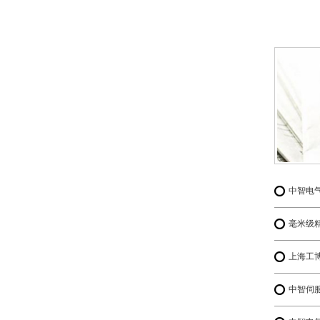
中智电
毫米级精
中智伺