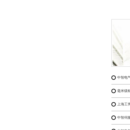
中智电
毫米级精
中智伺